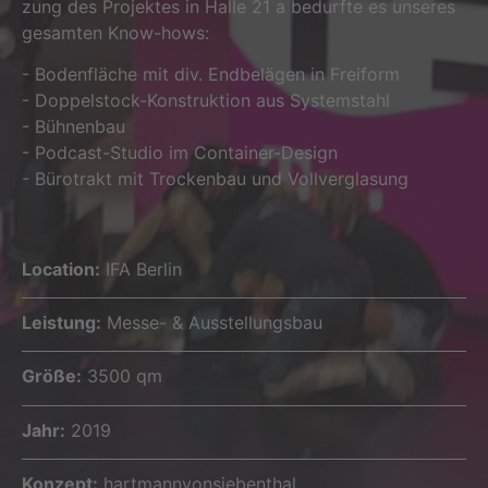
zung des Pro­jek­tes in Hal­le 21 a bedurf­te es unse­res
gesam­ten Know-hows:
- Boden­flä­che mit div. End­be­lä­gen in Frei­form
- Dop­pel­stock-Konstruk­tion aus Sys­tem­stahl
- Büh­nen­bau
- Pod­cast-Stu­dio im Con­tai­ner-Design
- Büro­trakt mit Tro­cken­bau und Vollverglasung
Loca­ti­on:
IFA Berlin
Leis­tung:
Mes­se- & Ausstellungsbau
Grö­ße:
3500 qm
Jahr:
2019
Kon­zept:
hartmannvonsiebenthal