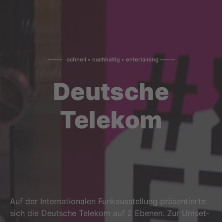
––––– schnell • nachhaltig • entertaining –––––
Deutsche
Telekom
Auf der Inter­na­tio­na­len Funk­aus­stel­lung prä­sen­tier­te
sich die Deut­sche Tele­kom auf 2 Ebe­nen. Zur Umset­