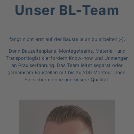
Unser BL-Team
fängt nicht erst auf der Bau­stel­le an zu arbeiten ;-).
Denn Bau­zei­ten­plä­ne, Mon­ta­ge­teams, Mate­ri­al- und
Trans­port­lo­gis­tik erfor­dern Know-how und Unmen­gen
an Pra­xis­er­fah­rung. Das Team lei­tet sepa­rat oder
gemein­sam Bau­stel­len mit bis zu 200 Monteur:innen.
Sie sichern dei­ne und unse­re Qualität.