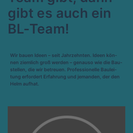
gibt es auch ein
BL-Team!
Wir bau­en Ideen – seit Jahr­zehn­ten. Ideen kön­
nen ziem­lich groß wer­den – genau­so wie die Bau­
stel­len, die wir betreu­en. Pro­fes­sio­nel­le Bau­lei­
tung erfor­dert Erfah­rung und jeman­den, der den
Helm aufhat.