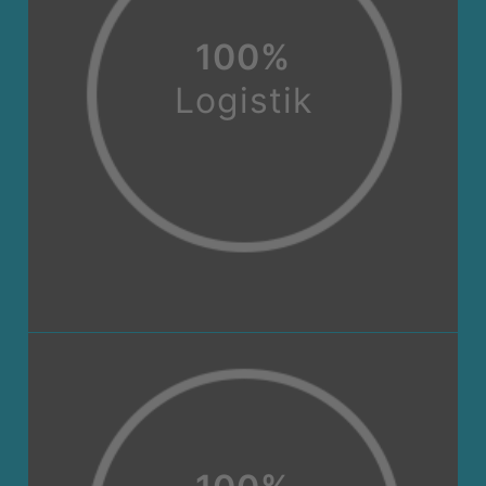
100
%
Logis­tik