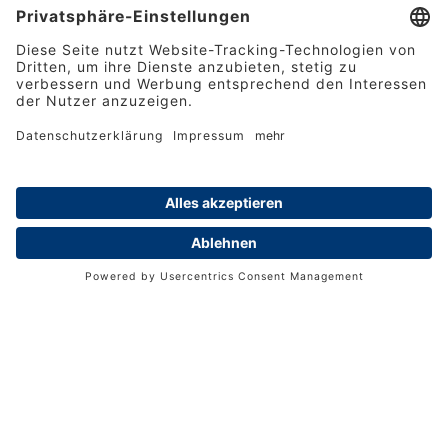
Fer­ti­gung
6.600
 qm
Grund­flä­che