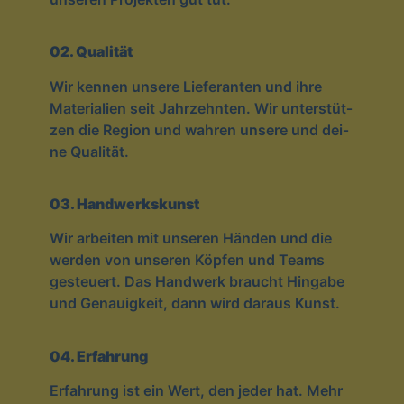
02. Qua­li­tät
Wir ken­nen unse­re Lie­fe­ran­ten und ihre
Mate­ria­li­en seit Jahr­zehn­ten. Wir unter­stüt­
zen die Regi­on und wah­ren unse­re und dei­
ne Qualität.
03. Hand­werks­kunst
Wir arbei­ten mit unse­ren Hän­den und die
wer­den von unse­ren Köp­fen und Teams
gesteu­ert. Das Hand­werk braucht Hin­ga­be
und Genau­ig­keit, dann wird daraus Kunst.
04. Erfah­rung
Erfah­rung ist ein Wert, den jeder hat. Mehr