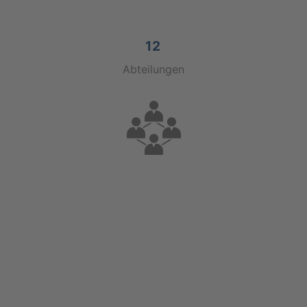
12
Abtei­lun­gen