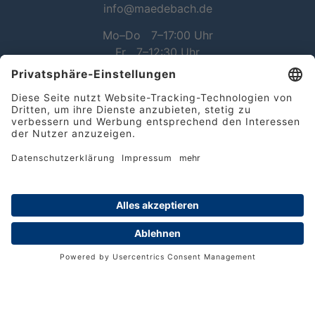
info@maedebach.de
Mo–Do 7–17:00 Uhr
Fr 7–12:30 Uhr
Besuche uns
Ver­wal­tung
Hees­feld 12
38112 Braun­schweig
Lager
Am Hafen 30
38112 Braun­schweig