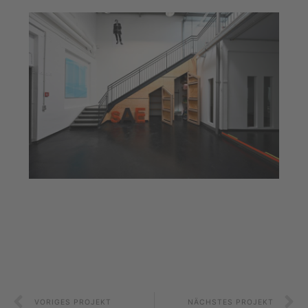
VORI­GES PROJEKT
NÄCHS­TES PRO­JEKT