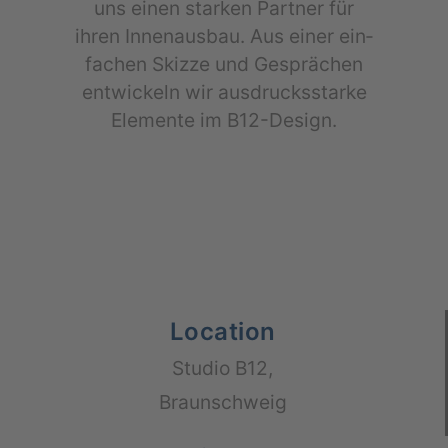
uns einen star­ken Part­ner für
ihren Innen­aus­bau. Aus einer ein­
fa­chen Skiz­ze und Gesprä­chen
ent­wi­ckeln wir aus­drucks­star­ke
Ele­men­te im B12-Design.
Location
Stu­dio B12,
Braun­schweig