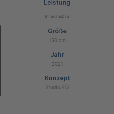
Leistung
Innen­aus­bau
Größe
150 qm
Jahr
2021
Konzept
Stu­dio B12