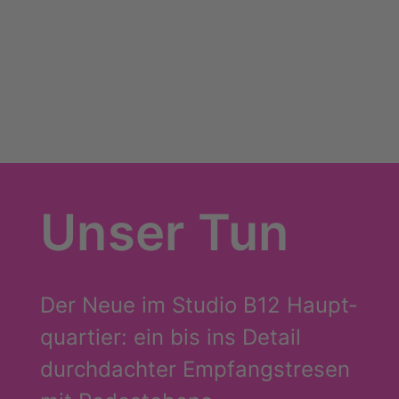
Unser Tun
Der Neue im Stu­dio B12 Haupt­
quar­tier: ein bis ins Detail
durch­dach­ter Emp­fangs­tre­sen