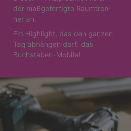
der maß­ge­fer­tig­te Raum­tren­
ner an.
Ein High­light, das den gan­zen
Tag abhän­gen darf: das
Buchstaben-Mobile!