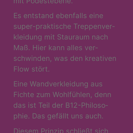
mit Podestebene.
Es ent­stand eben­falls eine
super-prak­ti­sche Trep­pen­ver­
klei­dung mit Stau­raum nach
Maß. Hier kann alles ver­
schwin­den, was den krea­ti­ven
Flow stört.
Eine Wand­ver­klei­dung aus
Fich­te zum Wohl­füh­len, denn
das ist Teil der B12-Phi­lo­so­
phie. Das gefällt uns auch.
Die­sem Prin­zip schließt sich