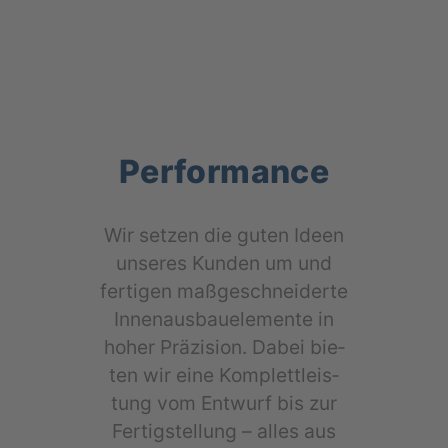
Performance
Wir set­zen die guten Ideen
unse­res Kun­den um und
fer­ti­gen maß­ge­schnei­der­te
Innen­aus­bau­ele­men­te in
hoher Prä­zi­si­on. Dabei bie­
ten wir eine Kom­plett­leis­
tung vom Ent­wurf bis zur
Fer­tig­stel­lung – alles aus