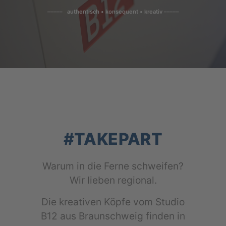
––––– authentisch • konsequent • kreativ –––––
#TAKEPART
War­um in die Fer­ne schwei­fen?
Wir lie­ben regional.
Die krea­ti­ven Köp­fe vom Stu­dio
B12 aus Braun­schweig fin­den in