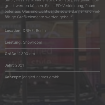
griert wer­den kön­nen. Eine LED-Ver­klei­dung, Raum­
tei­ler aus Glas und Licht­wän­de sowie Ban­ner und viel­
fäl­ti­ge Gra­fik­ele­men­te wer­den gebaut.
Loca­ti­on:
DRIVE, Berlin
Leis­tung:
Showroom
Grö­ße:
1.300 qm
Jahr:
2021
Kon­zept:
jan­gled ner­ves gmbh