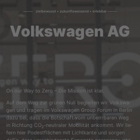
––––– zielbewusst • zukunftsweisend • erlebbar –––––
Volkswagen AG
On our Way to Zero – Die Mis­si­on ist klar.
Auf dem Weg zur grü­nen Null beglei­ten wir Volks­wa­
gen und tra­gen im Volks­wa­gen Group Forum in Ber­lin
dazu bei, dass die Bot­schaft vom unbe­irr­ba­ren Weg
in Rich­tung CO
-neu­tra­ler Mobi­li­tät ankommt. Wir lie­
2
fern hier Podest­flä­chen mit Licht­kan­te und sor­gen
dafür, dass ver­schie­dens­te Expo­na­te pass­ge­nau inte­