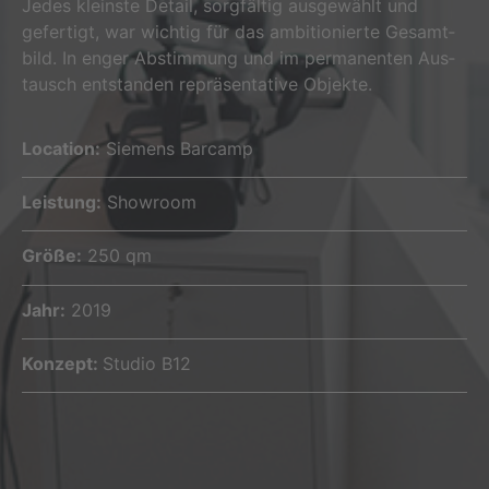
Jedes kleins­te Detail, sorg­fäl­tig aus­ge­wählt und
gefer­tigt, war wich­tig für das ambi­tio­nier­te Gesamt­
bild. In enger Abstim­mung und im per­ma­nen­ten Aus­
tausch ent­stan­den reprä­sen­ta­ti­ve Objekte.
Loca­ti­on:
Sie­mens Barcamp
Leis­tung:
Showroom
Grö­ße:
250 qm
Jahr:
2019
Kon­zept:
Stu­dio B12