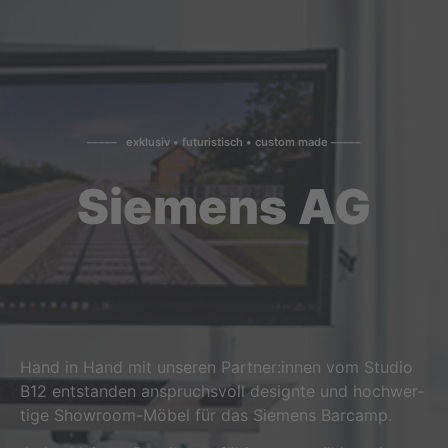
––––– exklusiv • futuristisch • custom made –––––
Siemens AG
Hand in Hand mit unse­ren Partner:innen vom Stu­dio
B12 ent­stan­den anspruchs­voll design­te und hoch­wer­
ti­ge Show­room-Möbel für das Sie­mens Barcamp.