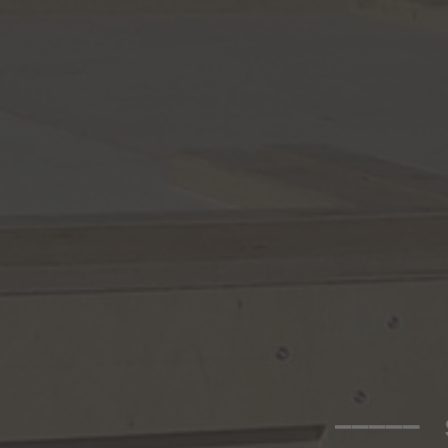
––––– 