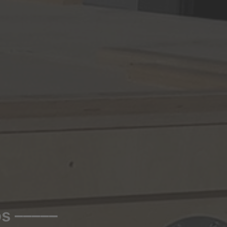
s –––––