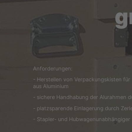
g
Anfor­de­run­gen:
- Her­stel­len von Ver­pa­ckungs­kis­ten fü
aus Aluminium
- siche­re Hand­ha­bung der Alu­rah­men 
- platz­spa­ren­de Ein­la­ge­rung durch Zer
- Stap­ler- und Hub­wa­gen­un­ab­hän­gi­ge