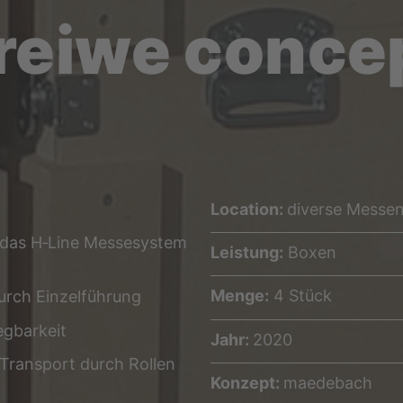
reiwe conce
Loca­ti­on:
diver­se Messe
r das H‑Line Mes­se­sys­tem
Leis­tung:
Boxen
Men­ge:
4 Stück
durch Einzelführung
legbarkeit
Jahr:
2020
r Trans­port durch Rollen
Kon­zept:
mae­de­bach