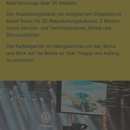
Nutz­fahr­zeu­ge über 30 Modelle.
Der Aus­stel­lungs­stand mit inte­grier­tem Dop­pel­stock
bie­tet Raum für 20 Bespre­chungs­ka­bi­nen, 2 Küchen
sowie Ser­vice- und Tech­nik­be­rei­che, Büh­ne und
Showcontainer.
Der Kaf­fee­gar­ten im Ober­ge­schoss mit Bar, Bis­tro
und Blick auf die Büh­ne ist über Trep­pe und Auf­zug
zu erreichen.