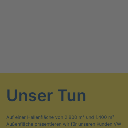
Unser Tun
Auf einer Hal­len­flä­che von 2.800 m² und 1.400 m²
Außen­flä­che prä­sen­tie­ren wir für unse­ren Kun­den VW