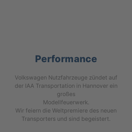
Performance
Volks­wa­gen Nutz­fahr­zeu­ge zün­det auf
der IAA Trans­por­ta­ti­on in Han­no­ver ein
gro­ßes
Modell­feu­er­werk.
Wir fei­ern die Welt­pre­mie­re des neu­en
Trans­por­ters und sind begeistert.