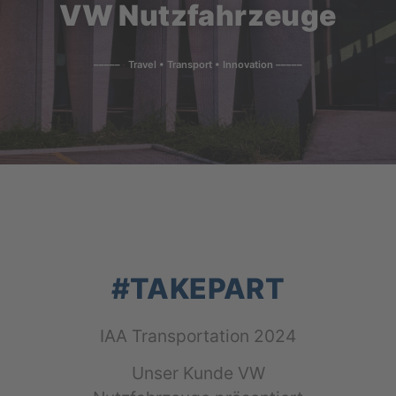
VW Nutzfahrzeuge
––––– Travel • Transport • Innovation –––––
#TAKEPART
IAA Trans­por­ta­ti­on 2024
Unser Kun­de VW