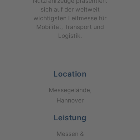
Nutz­fahr­zeu­ge prä­sen­tiert
sich auf der welt­weit
wich­tigs­ten Leit­mes­se für
Mobi­li­tät, Trans­port und
Logistik.
Location
Mes­se­ge­län­de,
Han­no­ver
Leistung
Mes­sen &